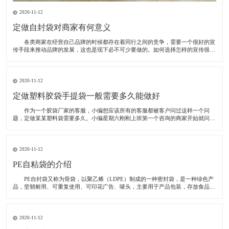
2020-11-12
定做自封袋对商家有何意义
各类商家在经营自己品牌的时候都存在着同行之间的竞争，需要一个很好的宣
传手段来推动品牌的发展，这也是现下必不可少要做的。如何选择怎样的宣传很重
要，一些企业选择在电视上做广告，整体的效果当然是很好的，但面临的问题随之
而来，电视广告投资很大，甚至于支出的成本高于自己的收入，所以说些这些宣传
只能做为
2020-11-12
定做塑料胶袋手提袋一般需要多久能做好
作为一个胶袋厂家的客服，小编想应该所有的客服都被客户问过这样一个问
题，定做某某塑料袋需要多久。小编星期六刚刚上班第一个咨询的商家开始就问，
我想定做30000个塑料手提袋要多久才能交货。为了解决有这方面问题，小编绝对
今天我们就以这位客户的袋子为例，跟大家讲一讲塑料手提袋定做需要多久。
这
2020-11-12
PE自粘袋的介绍
PE自封袋又称为骨袋，以聚乙烯（LDPE）制成的一种密封袋，是一种绿色产
品，坚韧耐用、可重复使用、可印花广告、唛头，主要用于产品包装，存放食品、
饰品、药品、化妆品、冷冻食品、邮品等等，防潮、防水、防虫、防止东西散落，
起归纳作用，给买家整齐规范的形象，而且还可以重复使用，轻轻一按便会密封的
严严
2020-11-12