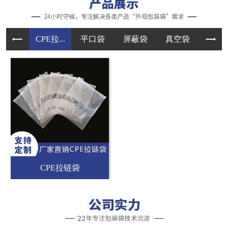
CPE拉...
平口袋
屏蔽袋
真空袋
手提
CPE拉链袋