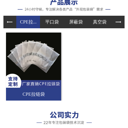
CPE拉...
平口袋
屏蔽袋
真空袋
手提
CPE拉链袋