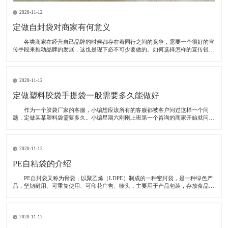
2020-11-12
定做自封袋对商家有何意义
各类商家在经营自己品牌的时候都存在着同行之间的竞争，需要一个很好的宣
传手段来推动品牌的发展，这也是现下必不可少要做的。如何选择怎样的宣传很重
要，一些企业选择在电视上做广告，整体的效果当然是很好的，但面临的问题随之
而来，电视广告投资很大，甚至于支出的成本高于自己的收入，所以说些这些宣传
只能做为
2020-11-12
定做塑料胶袋手提袋一般需要多久能做好
作为一个胶袋厂家的客服，小编想应该所有的客服都被客户问过这样一个问
题，定做某某塑料袋需要多久。小编星期六刚刚上班第一个咨询的商家开始就问，
我想定做30000个塑料手提袋要多久才能交货。为了解决有这方面问题，小编绝对
今天我们就以这位客户的袋子为例，跟大家讲一讲塑料手提袋定做需要多久。
这
2020-11-12
PE自粘袋的介绍
PE自封袋又称为骨袋，以聚乙烯（LDPE）制成的一种密封袋，是一种绿色产
品，坚韧耐用、可重复使用、可印花广告、唛头，主要用于产品包装，存放食品、
饰品、药品、化妆品、冷冻食品、邮品等等，防潮、防水、防虫、防止东西散落，
起归纳作用，给买家整齐规范的形象，而且还可以重复使用，轻轻一按便会密封的
严严
2020-11-12