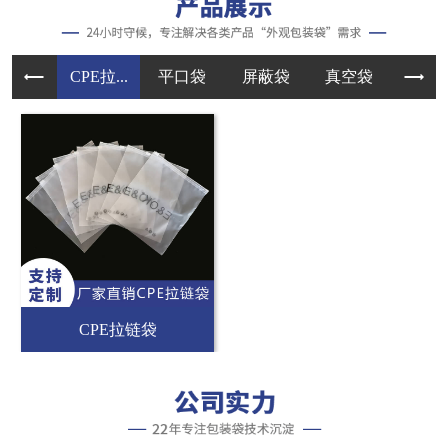
CPE拉...
平口袋
屏蔽袋
真空袋
手提
CPE拉链袋