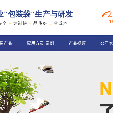
专业"包装袋"生产与研发
1
齐全
√
定制快
√
品质好
√
省成本
袋产品
应用方案·案例
产品视频
公司