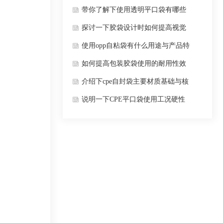
因导致的？
带你了解下使用透明平口袋有哪些
材质及产品特点？
探讨一下胶袋设计时如何提高视觉
传达效果？
使用opp自粘袋有什么用途与产品特
点？
如何提高包装胶袋使用的耐用性效
果？
介绍下cpe自封袋主要材质基础与核
心性能优势？
说明一下CPE平口袋使用工况硬性
要求条件？