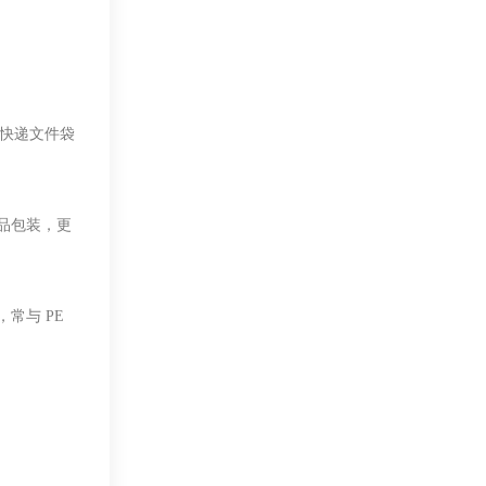
、快递文件袋
品包装，更
常与 PE