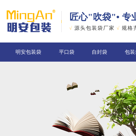
匠心"吹袋"• 
√
源头包装袋厂家
√
规格
明安包装袋
平口袋
自封袋
包装