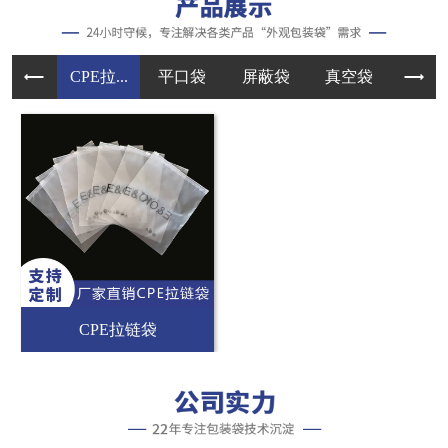
CPE拉...
平口袋
屏蔽袋
真空袋
手提
CPE拉链袋