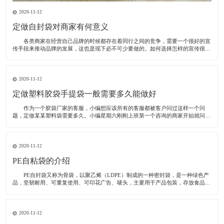
2020-11-12
定做自封袋对商家有何意义
各类商家在经营自己品牌的时候都存在着同行之间的竞争，需要一个很好的宣
传手段来推动品牌的发展，这也是现下必不可少要做的。如何选择怎样的宣传很重
要，一些企业选择在电视上做广告，整体的效果当然是很好的，但面临的问题随之
而来，电视广告投资很大，甚至于支出的成本高于自己的收入，所以说些这些宣传
只能做为
2020-11-12
定做塑料胶袋手提袋一般需要多久能做好
作为一个胶袋厂家的客服，小编想应该所有的客服都被客户问过这样一个问
题，定做某某塑料袋需要多久。小编星期六刚刚上班第一个咨询的商家开始就问，
我想定做30000个塑料手提袋要多久才能交货。为了解决有这方面问题，小编绝对
今天我们就以这位客户的袋子为例，跟大家讲一讲塑料手提袋定做需要多久。
这
2020-11-12
PE自粘袋的介绍
PE自封袋又称为骨袋，以聚乙烯（LDPE）制成的一种密封袋，是一种绿色产
品，坚韧耐用、可重复使用、可印花广告、唛头，主要用于产品包装，存放食品、
饰品、药品、化妆品、冷冻食品、邮品等等，防潮、防水、防虫、防止东西散落，
起归纳作用，给买家整齐规范的形象，而且还可以重复使用，轻轻一按便会密封的
严严
2020-11-12